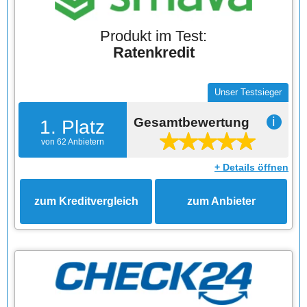
Produkt im Test:
Ratenkredit
Unser Testsieger
Gesamtbewertung
ℹ
1. Platz
von 62 Anbietern
+ Details öffnen
zum Kreditvergleich
zum Anbieter