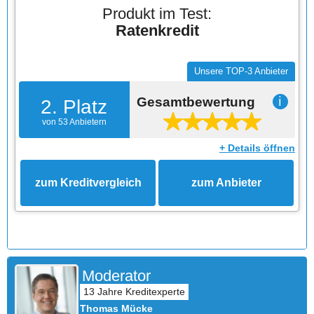
Produkt im Test:
Ratenkredit
Unsere TOP-3 Anbieter
Gesamtbewertung
ℹ
2. Platz
von 53 Anbietern
+ Details öffnen
zum Kreditvergleich
zum Anbieter
Moderator
Thomas Mücke