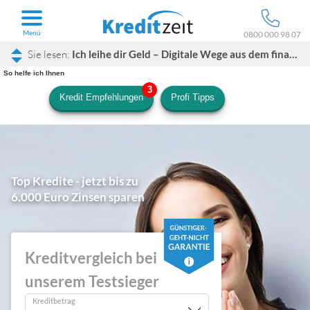
Menü
0800 000 98 07
Ich leihe dir Geld – Digitale Wege aus dem finanziellen Engpass
So helfe ich Ihnen
Kredit Empfehlungen
Profi Tipps
Top Kredite - jetzt bis zu
6.000 Euro Zinsen sparen
Kreditvergleich bei
unserem Testsieger
Kreditbetrag