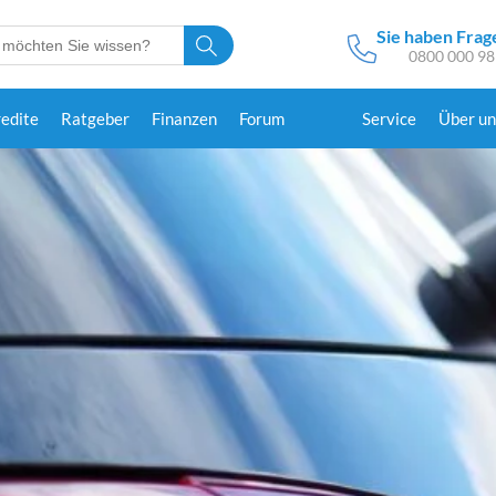
Sie haben Frag
0800 000 98
redite
Ratgeber
Finanzen
Forum
Service
Über un