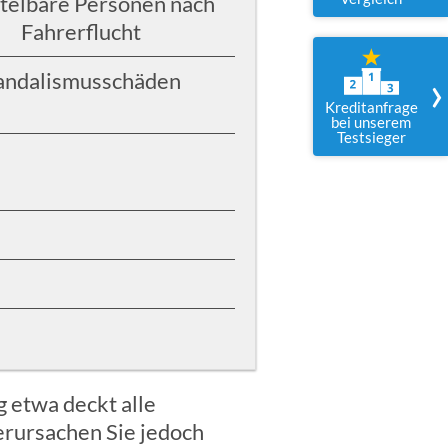
telbare Personen nach
Fahrerflucht
›
andalismusschäden
Kreditanfrage
bei unserem
Testsieger
 etwa deckt alle
erursachen Sie jedoch