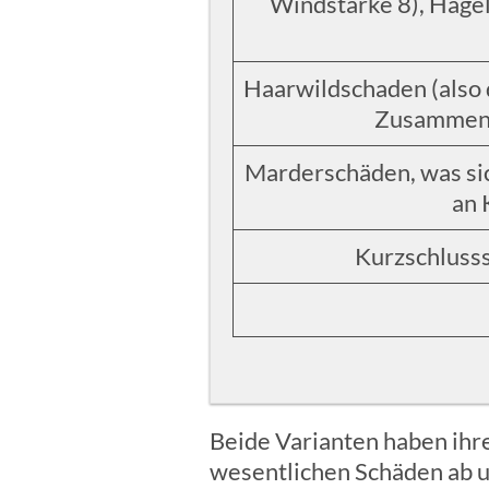
Windstärke 8), Hage
Haarwildschaden (also
Zusammens
Marderschäden, was sic
an 
Kurzschluss
Beide Varianten haben ihre
wesentlichen Schäden ab un