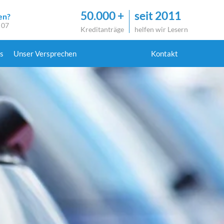
50.000 +
seit 2011
en?
 07
Kreditanträge
helfen wir Lesern
s
Unser Versprechen
Kontakt