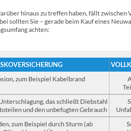
darüber hinaus zu treffen haben, fällt zwischen 
ei sollten Sie – gerade beim Kauf eines Neuwa
ngsumfang achten:
ASKOVERSICHERUNG
VOLL
sion, zum Beispiel Kabelbrand
A
Te
nterschlagung, das schließt Diebstahl
S
toteilen und den unbefugten Gebrauch
Unfa
en, zum Beispiel durch Sturm (ab
S