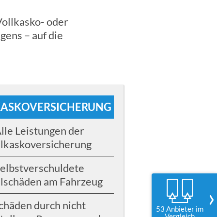
Vollkasko- oder
gens – auf die
KASKOVERSICHERUNG
lle Leistungen der
ilkaskoversicherung
elbstverschuldete
llschäden am Fahrzeug
›
chäden durch nicht
53 Anbieter im
Vergleich