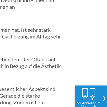
 Deutschland – allein im
onen an
men hat, ist sehr stark
 Gasheizung im Alltag sehr
gebunden. Der Öltank auf
 in Bezug auf die Ästhetik
wesentlicher Aspekt sind
›
 Gerade die starke
lung. Zudem ist ein
53 Anbieter im
Vergleich