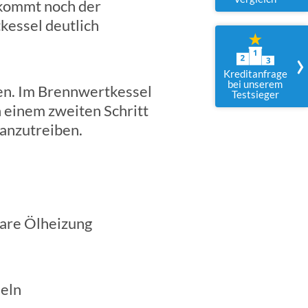
ukommt noch der
essel deutlich
›
Kreditanfrage
bei unserem
en. Im Brennwertkessel
Testsieger
n einem zweiten Schritt
 anzutreiben.
bare Ölheizung
seln