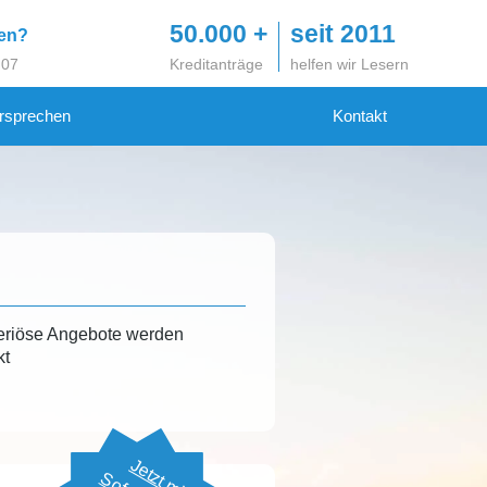
50.000 +
seit 2011
gen?
 07
Kreditanträge
helfen wir Lesern
rsprechen
Kontakt
eriöse Angebote werden
kt
Jetzt mit