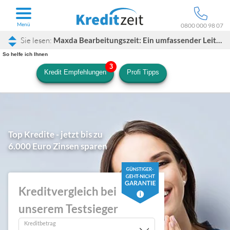
Menü
0800 000 98 07
Maxda Bearbeitungszeit: Ein umfassender Leitfaden
So helfe ich Ihnen
Kredit Empfehlungen
Profi Tipps
Top Kredite - jetzt bis zu
6.000 Euro Zinsen sparen
Kreditvergleich bei
unserem Testsieger
Kreditbetrag