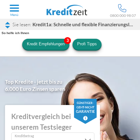
Menü
0800 000 98 07
Kredit1a: Schnelle und flexible Finanzierungslösungen online
So helfe ich Ihnen
Kredit Empfehlungen
Profi Tipps
Top Kredite - jetzt bis zu
6.000 Euro Zinsen sparen
Kreditvergleich bei
unserem Testsieger
Kreditbetrag