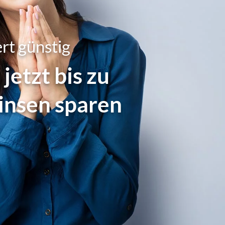
rt günstig
 jetzt bis zu
insen sparen