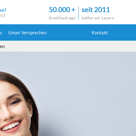
50.000 +
seit 2011
en?
 07
Kreditanträge
helfen wir Lesern
s
Unser Versprechen
Kontakt
nen