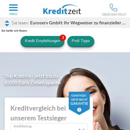
Menü
0800 000 98 07
Euroserv GmbH: Ihr Wegweiser zu finanzieller Flexibilität trotz negativer Schufa
So helfe ich Ihnen
Kredit Empfehlungen
Profi Tipps
Top Kredite - jetzt bis zu
6.000 Euro Zinsen sparen
Kreditvergleich bei
unserem Testsieger
Kreditbetrag