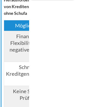
von Krediten
ohne Schufa
Möglichkeit
Herausforderung
Finanzielle
Höhere Zinssätze
Flexibilität trotz
als bei
negativer Schufa
herkömmlichen
Krediten
Schnelle
Genauigkeit der
Kreditgenehmigung
Kreditkonditionen
prüfen
Keine Schufa-
Potentielle
Prüfung
Risiken und
Kosten