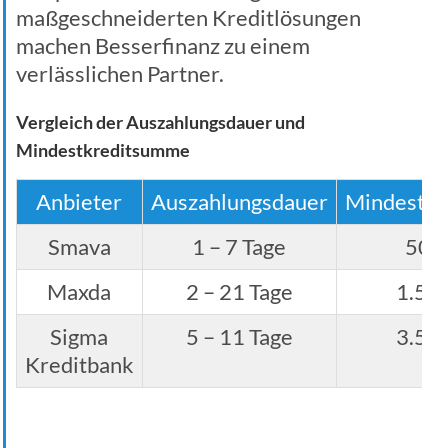
maßgeschneiderten Kreditlösungen
machen Besserfinanz zu einem
verlässlichen Partner.
Vergleich der Auszahlungsdauer und
Mindestkreditsumme
Anbieter
Auszahlungsdauer
Mindestk
Smava
1 – 7 Tage
500
Maxda
2 – 21 Tage
1.50
Sigma
5 – 11 Tage
3.50
Kreditbank