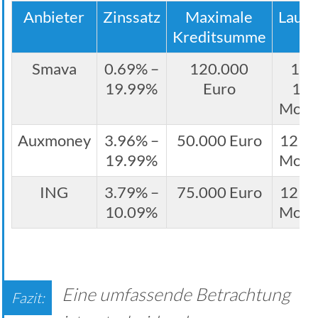
Anbieter
Zinssatz
Maximale
Laufz
Kreditsumme
Smava
0.69% –
120.000
12 
19.99%
Euro
12
Mona
Auxmoney
3.96% –
50.000 Euro
12 – 
19.99%
Mona
ING
3.79% –
75.000 Euro
12 – 
10.09%
Mona
Eine umfassende Betrachtung