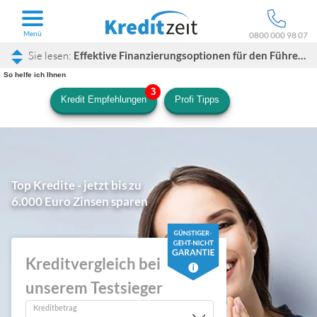
Menü
0800 000 98 07
Effektive Finanzierungsoptionen für den Führerschein
So helfe ich Ihnen
Kredit Empfehlungen
Profi Tipps
Top Kredite - jetzt bis zu
6.000 Euro Zinsen sparen
Kreditvergleich bei
unserem Testsieger
Kreditbetrag