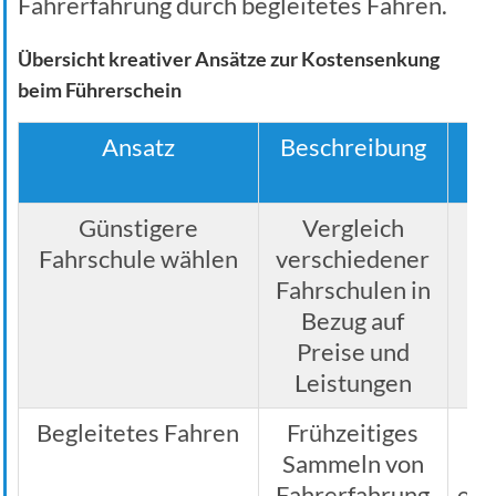
Fahrerfahrung durch begleitetes Fahren.
Übersicht kreativer Ansätze zur Kostensenkung
beim Führerschein
Ansatz
Beschreibung
M
E
Günstigere
Vergleich
V
Fahrschule wählen
verschiedener
Fahrschulen in
Bezug auf
Preise und
Leistungen
Begleitetes Fahren
Frühzeitiges
Sammeln von
Fahrerfahrung
ein