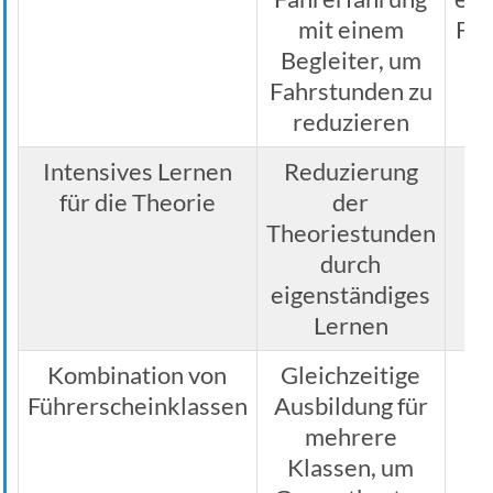
mit einem
Fah
Begleiter, um
Fahrstunden zu
reduzieren
Intensives Lernen
Reduzierung
für die Theorie
der
Fa
Theoriestunden
durch
eigenständiges
Lernen
Kombination von
Gleichzeitige
A
Führerscheinklassen
Ausbildung für
mehrere
Fa
Klassen, um