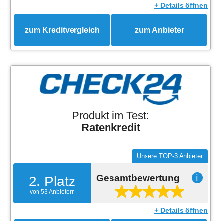
+ Details öffnen
zum Kreditvergleich
zum Anbieter
Produkt im Test:
Ratenkredit
Unsere TOP-3 Anbieter
Gesamtbewertung
ℹ
2. Platz
von 53 Anbietern
+ Details öffnen