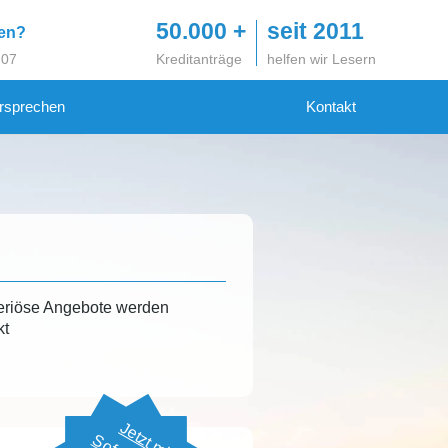
50.000 +
seit 2011
gen?
 07
Kreditanträge
helfen wir Lesern
rsprechen
Kontakt
eriöse Angebote werden
kt
Jetzt mit