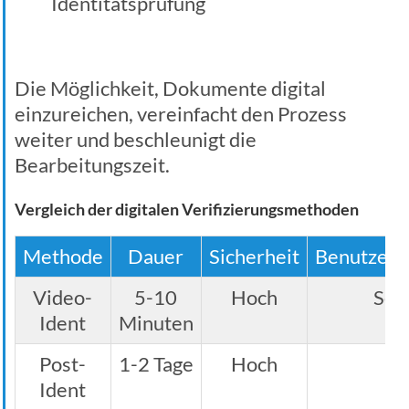
Identitätsprüfung
Die Möglichkeit, Dokumente digital
einzureichen, vereinfacht den Prozess
weiter und beschleunigt die
Bearbeitungszeit.
Vergleich der digitalen Verifizierungsmethoden
Methode
Dauer
Sicherheit
Benutzerfr
Video-
5-10
Hoch
Seh
Ident
Minuten
Post-
1-2 Tage
Hoch
Mi
Ident