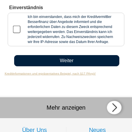
Einverständnis
Ich bin einverstanden, dass mich der Kreditvermittler
Besserfinanz über Angebote informiert und die
erforderlichen Daten zu diesem Zweck entsprechend
weitergegeben werden. Das Einverständnis kann ich
jederzeit widerrufen. Zu Nachweiszwecken speichern
wir Ihre IP-Adresse sowie das Datum Ihrer Anfrage.
Kreditinformationen und repräsentatives Beispiel, nach §17 PAngV
Mehr anzeigen
Über Uns
Neues