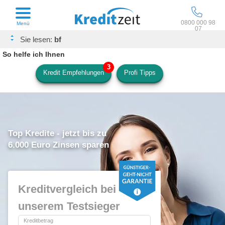
0800 000 98
Menü
07
bf
So helfe ich Ihnen
Kredit Empfehlungen
Profi Tipps
Top Kredite - jetzt bis zu
6.000 Euro Zinsen sparen
Kreditvergleich bei
unserem Testsieger
Kreditbetrag