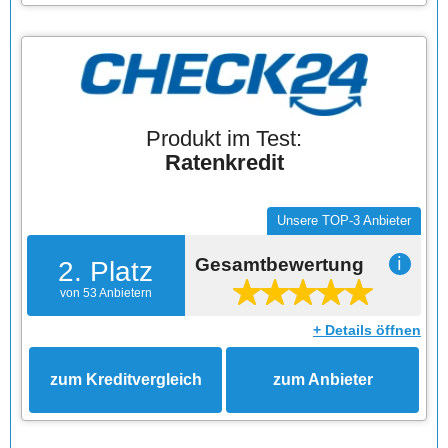
Produkt im Test:
Ratenkredit
Unsere TOP-3 Anbieter
Gesamtbewertung
ℹ
2. Platz
von 53 Anbietern
+ Details öffnen
zum Kreditvergleich
zum Anbieter