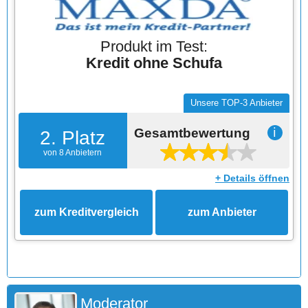
Produkt im Test:
Kredit ohne Schufa
Unsere TOP-3 Anbieter
Gesamtbewertung
ℹ
2. Platz
von 8 Anbietern
+ Details öffnen
zum Kreditvergleich
zum Anbieter
Moderator