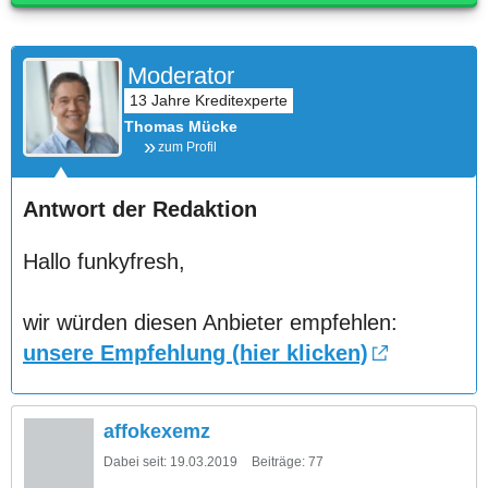
Moderator
Thomas Mücke
zum Profil
Antwort der Redaktion
Hallo funkyfresh,
wir würden diesen Anbieter empfehlen:
unsere Empfehlung (hier klicken)
affokexemz
Dabei seit:
19.03.2019
Beiträge:
77