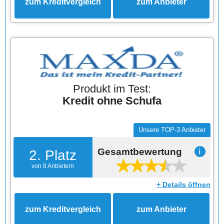
zum Kreditvergleich
zum Anbieter
Produkt im Test:
Kredit ohne Schufa
Unsere TOP-3 Anbieter
Gesamtbewertung
ℹ
2. Platz
von 8 Anbietern
+ Details öffnen
zum Kreditvergleich
zum Anbieter