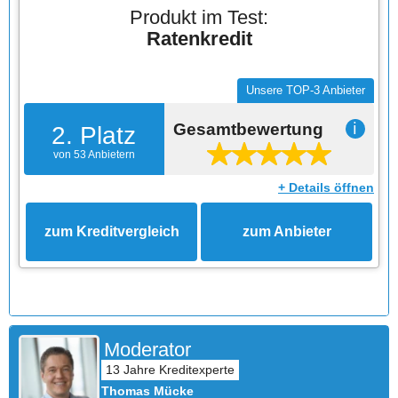
Produkt im Test:
Ratenkredit
Unsere TOP-3 Anbieter
Gesamtbewertung
ℹ
2. Platz
von 53 Anbietern
+ Details öffnen
zum Kreditvergleich
zum Anbieter
Moderator
Thomas Mücke