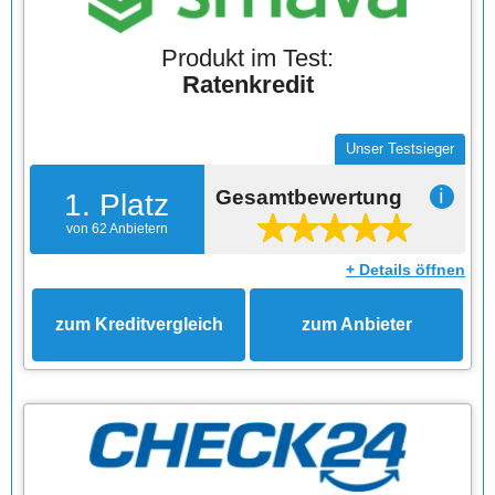
Produkt im Test:
Ratenkredit
Unser Testsieger
Gesamtbewertung
ℹ
1. Platz
von 62 Anbietern
+ Details öffnen
zum Kreditvergleich
zum Anbieter