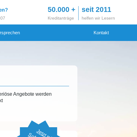
50.000 +
seit 2011
gen?
 07
Kreditanträge
helfen wir Lesern
rsprechen
Kontakt
eriöse Angebote werden
kt
Jetzt mit