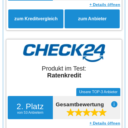
+ Details öffnen
zum Kreditvergleich
zum Anbieter
Produkt im Test:
Ratenkredit
Unsere TOP-3 Anbieter
Gesamtbewertung
ℹ
2. Platz
von 53 Anbietern
+ Details öffnen