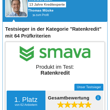
Thomas Mücke
zum Profil
Testsieger in der Kategorie "Ratenkredit"
mit 64 Prüfkriterien
Produkt im Test:
Ratenkredit
Unser Testsieger
Gesamtbewertung
ℹ
1. Platz
von 62 Anbietern