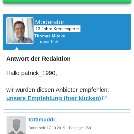
Moderator
Thomas Mücke
zum Profil
Antwort der Redaktion
Hallo patrick_1990,
wir würden diesen Anbieter empfehlen:
unsere Empfehlung (hier klicken)
tottimuddi
Dabei seit:
17.10.2019
Beiträge:
350