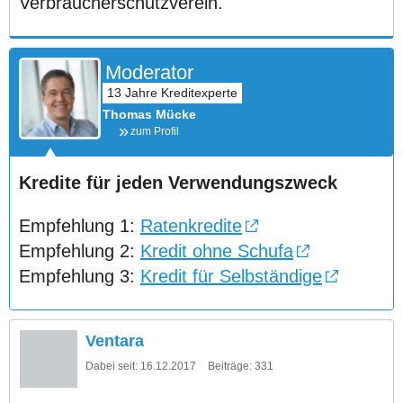
Verbraucherschutzverein.
Moderator
Thomas Mücke
zum Profil
Kredite für jeden Verwendungszweck
Empfehlung 1:
Ratenkredite
Empfehlung 2:
Kredit ohne Schufa
Empfehlung 3:
Kredit für Selbständige
Ventara
Dabei seit:
16.12.2017
Beiträge:
331