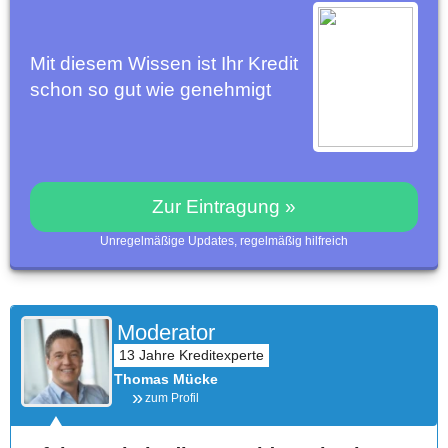
Mit diesem Wissen ist Ihr Kredit
schon so gut wie genehmigt
Zur Eintragung »
Unregelmäßige Updates, regelmäßig hilfreich
Moderator
Thomas Mücke
zum Profil