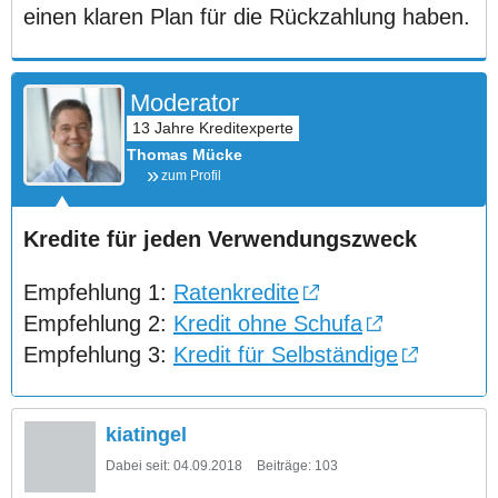
einen klaren Plan für die Rückzahlung haben.
Moderator
Thomas Mücke
zum Profil
Kredite für jeden Verwendungszweck
Empfehlung 1:
Ratenkredite
Empfehlung 2:
Kredit ohne Schufa
Empfehlung 3:
Kredit für Selbständige
kiatingel
Dabei seit:
04.09.2018
Beiträge:
103