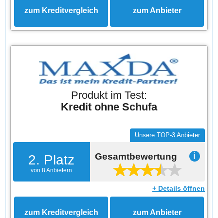
zum Kreditvergleich
zum Anbieter
Produkt im Test:
Kredit ohne Schufa
Unsere TOP-3 Anbieter
Gesamtbewertung
ℹ
2. Platz
von 8 Anbietern
+ Details öffnen
zum Kreditvergleich
zum Anbieter