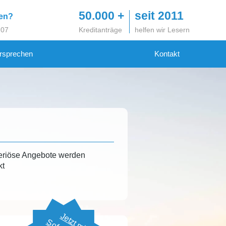
50.000 +
seit 2011
gen?
 07
Kreditanträge
helfen wir Lesern
rsprechen
Kontakt
eriöse Angebote werden
kt
Jetzt mit