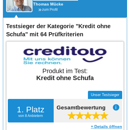
Thomas Mücke
zum Profil
Testsieger der Kategorie "Kredit ohne
Schufa" mit 64 Prüfkriterien
Produkt im Test:
Kredit ohne Schufa
Unser Testsieger
Gesamtbewertung
ℹ
1. Platz
von 8 Anbietern
+ Details öffnen