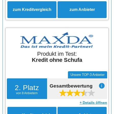
zum Kreditvergleich
zum Anbieter
Produkt im Test:
Kredit ohne Schufa
Unsere TOP-3 Anbieter
Gesamtbewertung
ℹ
2. Platz
von 8 Anbietern
+ Details öffnen