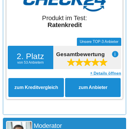
Produkt im Test:
Ratenkredit
Unsere TOP-3 Anbieter
Gesamtbewertung
ℹ
2. Platz
von 53 Anbietern
+ Details öffnen
zum Kreditvergleich
zum Anbieter
Moderator