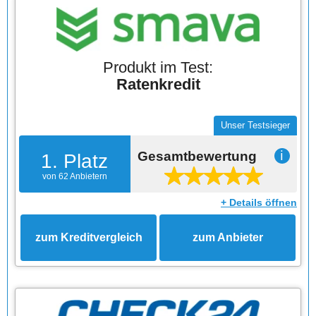
Produkt im Test:
Ratenkredit
Unser Testsieger
Gesamtbewertung
ℹ
1. Platz
von 62 Anbietern
+ Details öffnen
zum Kreditvergleich
zum Anbieter