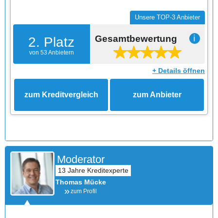
Unsere TOP-3 Anbieter
Gesamtbewertung
ℹ
2. Platz
von 53 Anbietern
+ Details öffnen
zum Kreditvergleich
zum Anbieter
Moderator
Thomas Mücke
zum Profil