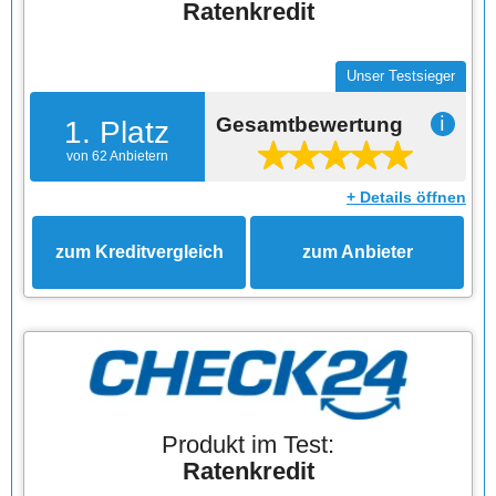
Ratenkredit
Unser Testsieger
Gesamtbewertung
ℹ
1. Platz
von 62 Anbietern
+ Details öffnen
zum Kreditvergleich
zum Anbieter
Produkt im Test:
Ratenkredit