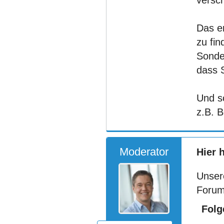
versc
Das er
zu fin
Sonde
dass S
Und sc
z.B. 
Moderator
Hier 
Unser
Forum
Folg