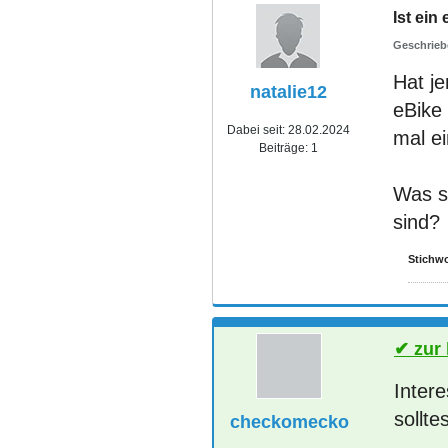
Ist ein
Hat j
natalie12
eBike
Dabei seit:
28.02.2024
mal e
Beiträge:
1
Was so
sind?
Stichwo
zur
Intere
sollte
checkomecko