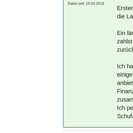
Dabei seit:
16.04.2019
Ersten
die La
Ein l
zahlst
zurüc
Ich h
einige
anbie
Finan
zusam
Ich p
Schuf