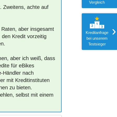
Vergleich
. Zweitens, achte auf
›
e Raten, aber insgesamt
Kreditanfrage
 den Kredit vorzeitig
bei unserem
en.
Testsieger
en, aber ich weiß, dass
dite für eBikes
ke-Händler nach
 mit Kreditinstituten
nen zu bieten.
ehlen, selbst mit einem