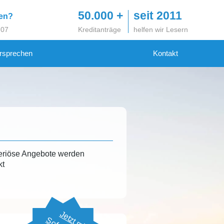
50.000 +
seit 2011
gen?
 07
Kreditanträge
helfen wir Lesern
rsprechen
Kontakt
eriöse Angebote werden
kt
Jetzt mit