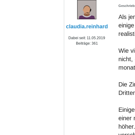
Als j
einige
claudia.reinhard
realis
Dabei seit:
11.05.2019
Beiträge:
361
Wie vi
nicht,
monat
Die Zi
Dritte
Einig
einer 
höher