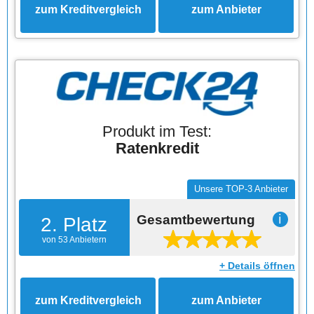
zum Kreditvergleich
zum Anbieter
Produkt im Test:
Ratenkredit
Unsere TOP-3 Anbieter
Gesamtbewertung
ℹ
2. Platz
von 53 Anbietern
+ Details öffnen
zum Kreditvergleich
zum Anbieter