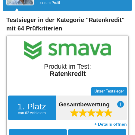
zum Profil
Testsieger in der Kategorie "Ratenkredit"
mit 64 Prüfkriterien
Produkt im Test:
Ratenkredit
Unser Testsieger
Gesamtbewertung
ℹ
1. Platz
von 62 Anbietern
+ Details öffnen