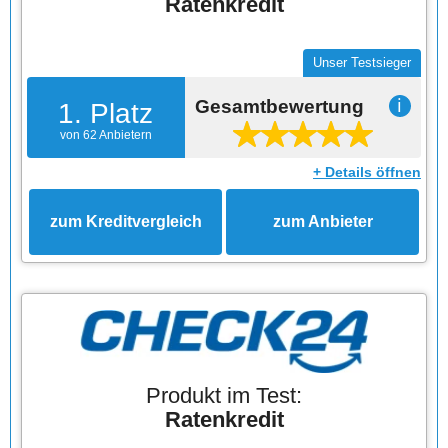
Ratenkredit
Unser Testsieger
Gesamtbewertung
ℹ
1. Platz
von 62 Anbietern
+ Details öffnen
zum Kreditvergleich
zum Anbieter
Produkt im Test:
Ratenkredit