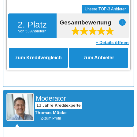
Unsere TOP-3 Anbieter
Gesamtbewertung
ℹ
2. Platz
von 53 Anbietern
+ Details öffnen
zum Kreditvergleich
zum Anbieter
Moderator
Thomas Mücke
zum Profil