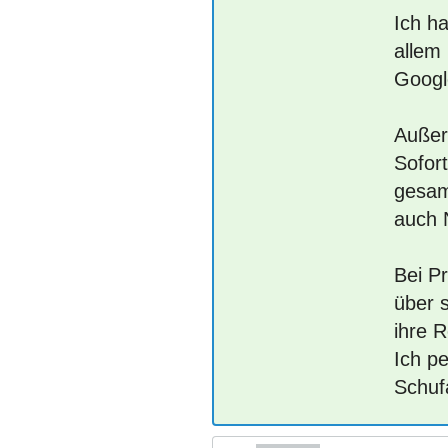
Ich ha
allem
Google
Außer
Sofort
gesam
auch 
Bei P
über 
ihre R
Ich p
Schuf