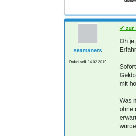
Stichwo
zur
Oh je,
Erfah
seamaners
Dabei seit:
14.02.2019
Sofort
Geldp
mit h
Was m
ohne d
erwar
wurde