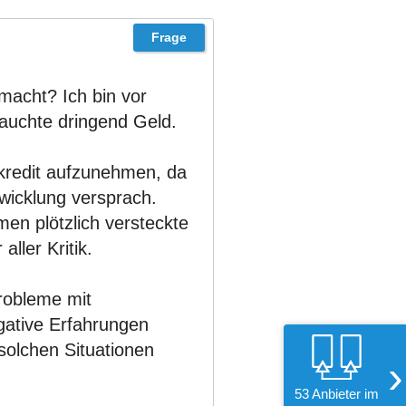
macht? Ich bin vor
rauchte dringend Geld.
tkredit aufzunehmen, da
wicklung versprach.
en plötzlich versteckte
ller Kritik.
Probleme mit
egative Erfahrungen
solchen Situationen
›
53 Anbieter im