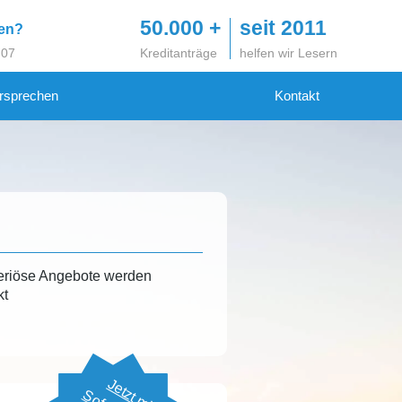
50.000 +
seit 2011
gen?
 07
Kreditanträge
helfen wir Lesern
rsprechen
Kontakt
eriöse Angebote werden
kt
Jetzt mit