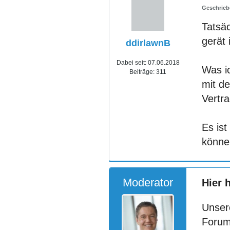
Tatsäc
gerät 
ddirlawnB
Dabei seit:
07.06.2018
Was i
Beiträge:
311
mit de
Vertra
Es is
können
Moderator
Hier 
Unser
Forum