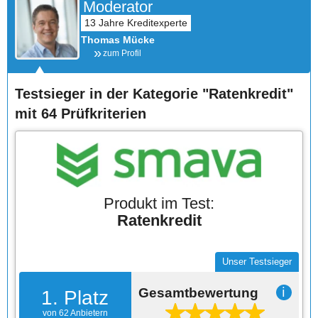
Moderator
Thomas Mücke
zum Profil
Testsieger in der Kategorie "Ratenkredit"
mit 64 Prüfkriterien
Produkt im Test:
Ratenkredit
Unser Testsieger
Gesamtbewertung
ℹ
1. Platz
von 62 Anbietern