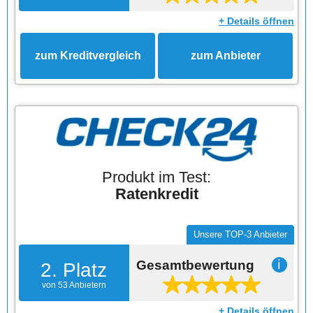
+ Details öffnen
zum Kreditvergleich
zum Anbieter
Produkt im Test:
Ratenkredit
Unsere TOP-3 Anbieter
Gesamtbewertung
ℹ
2. Platz
von 53 Anbietern
+ Details öffnen