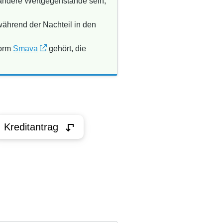
 andere Wertgegenstände sein,
 während der Nachteil in den
form
Smava
gehört, die
Kreditantrag