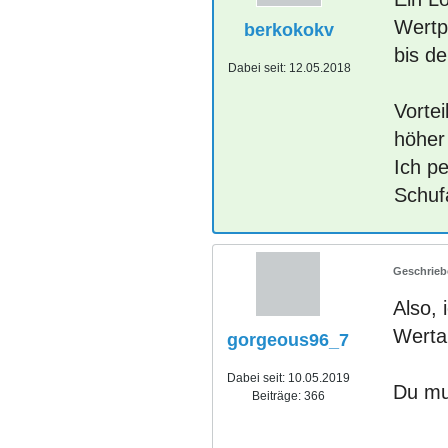
Wertpa
berkokokv
bis de
Dabei seit:
12.05.2018
Vortei
höher 
Ich p
Schuf
Also, 
Werta
gorgeous96_7
Dabei seit:
10.05.2019
Du mu
Beiträge:
366