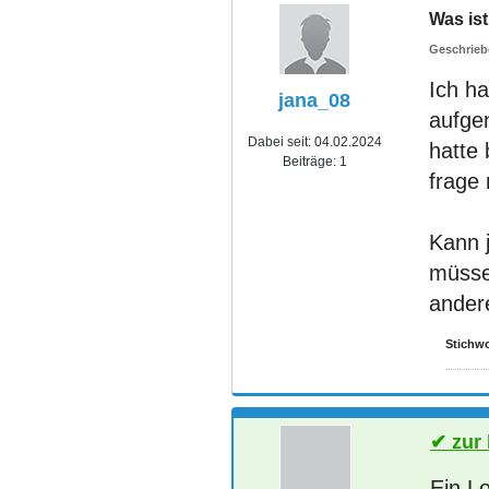
Was is
Ich h
jana_08
aufge
Dabei seit:
04.02.2024
hatte
Beiträge:
1
frage 
Kann j
müsse
ander
Stichwo
zur
Ein L