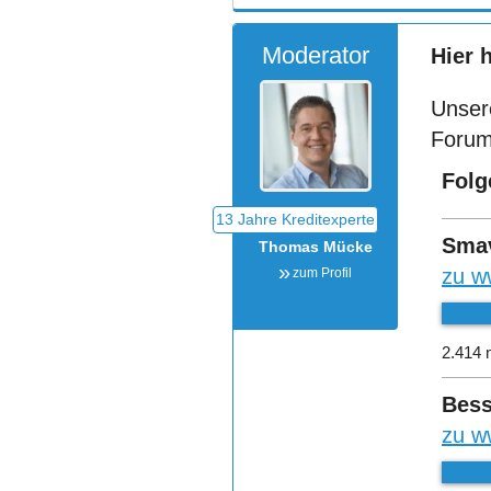
Moderator
Hier 
Unser
Forum
Folg
Sma
Thomas Mücke
zu w
zum Profil
2.414 
Bess
zu w