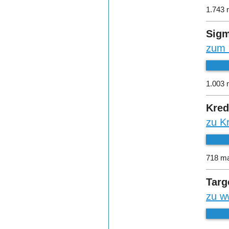
1.743 
Sigm
zum 
1.003 
Kred
zu K
718 ma
Targ
zu w