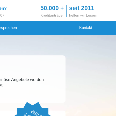
50.000 +
seit 2011
gen?
 07
Kreditanträge
helfen wir Lesern
rsprechen
Kontakt
eriöse Angebote werden
kt
Jetzt mit