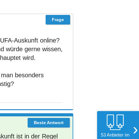
UFA-Auskunft online?
d würde gerne wissen,
ehauptet wird.
e man besonders
stig?
›
53 Anbieter im
nft ist in der Regel