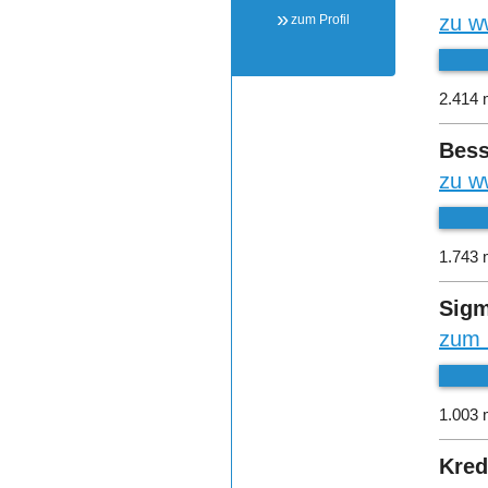
zu w
zum Profil
2.414 
Bess
zu w
1.743 
Sigm
zum 
1.003 
Kred