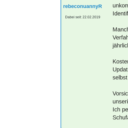
unkom
rebeconuannyR
Identi
Dabei seit:
22.02.2019
Manche
Verfa
jährl
Kosten
Updat
selbs
Vorsic
unser
Ich p
Schuf