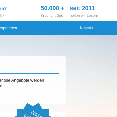
50.000 +
seit 2011
gen?
 07
Kreditanträge
helfen wir Lesern
rsprechen
Kontakt
eriöse Angebote werden
kt
Jetzt mit