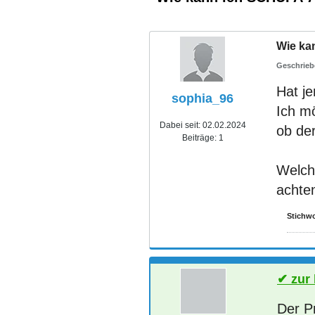
Wie ka
Hat j
sophia_96
Ich m
Dabei seit:
02.02.2024
ob der
Beiträge:
1
Welch
achte
Stichwo
zur
Der P