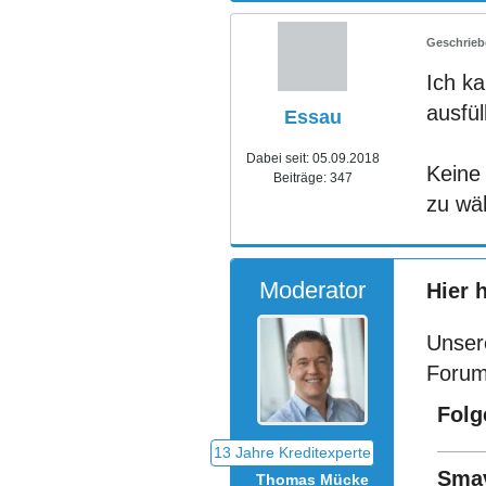
Ich ka
ausfül
Essau
Dabei seit:
05.09.2018
Keine 
Beiträge:
347
zu wä
Moderator
Hier 
Unser
Forum
Folg
Sma
Thomas Mücke