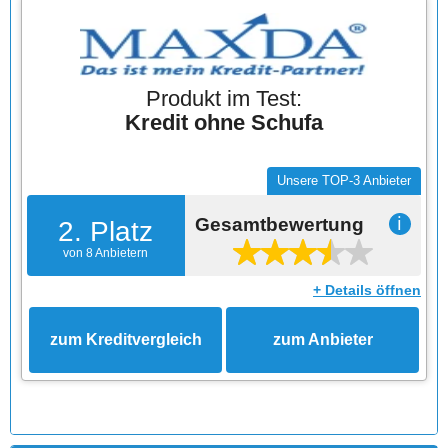
Produkt im Test:
Kredit ohne Schufa
Unsere TOP-3 Anbieter
Gesamtbewertung
ℹ
2. Platz
von 8 Anbietern
+ Details öffnen
zum Kreditvergleich
zum Anbieter