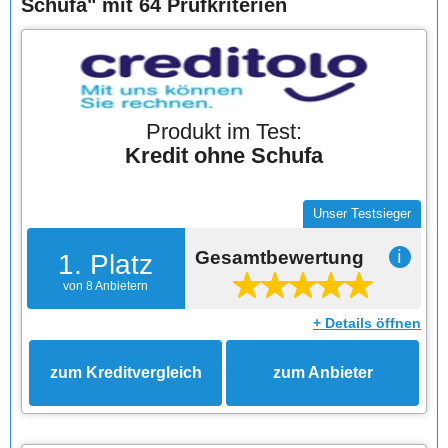
Schufa" mit 64 Prüfkriterien
Produkt im Test:
Kredit ohne Schufa
Unser Testsieger
Gesamtbewertung
ℹ
1. Platz
von 8 Anbietern
+ Details öffnen
zum Kreditvergleich
zum Anbieter