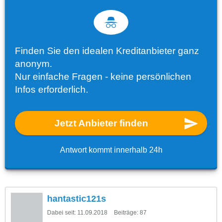
Finden Sie den idealen Kreditanbieter ganz
anonym.
Nur einfache Fragen - keine persönlichen
Infos erforderlich.
Jetzt Anbieter finden
Antwort kommt innerhalb 24h
hantastic121s
Dabei seit:
11.09.2018
Beiträge:
87