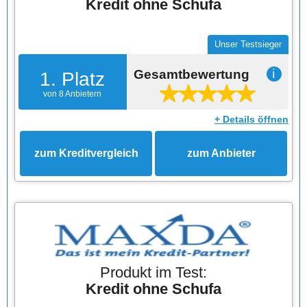
Kredit ohne Schufa
Unser Testsieger
Gesamtbewertung
ℹ
1. Platz
von 8 Anbietern
+ Details öffnen
zum Kreditvergleich
zum Anbieter
Produkt im Test:
Kredit ohne Schufa