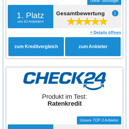
Unser Testsieger
Gesamtbewertung
ℹ
1. Platz
von 62 Anbietern
+ Details öffnen
zum Kreditvergleich
zum Anbieter
Produkt im Test:
Ratenkredit
Unsere TOP-3 Anbieter