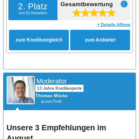
Gesamtbewertung
ℹ
2. Platz
von 53 Anbietern
+ Details öffnen
zum Kreditvergleich
zum Anbieter
Moderator
Thomas Mücke
zum Profil
Unsere 3 Empfehlungen im
August