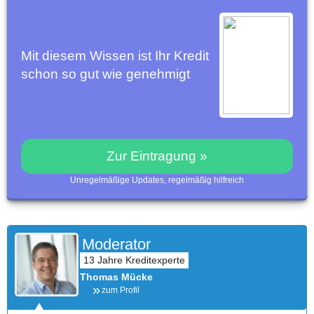
Mit diesem Wissen ist Ihr Kredit
schon so gut wie genehmigt
Zur Eintragung »
Unregelmäßige Updates, regelmäßig hilfreich
Moderator
Thomas Mücke
zum Profil