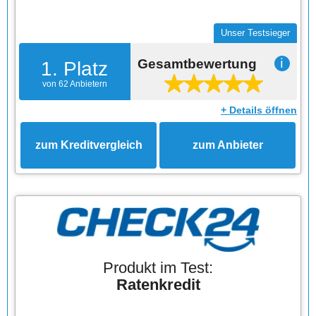
Unser Testsieger
Gesamtbewertung
ℹ
1. Platz
von 62 Anbietern
+ Details öffnen
zum Kreditvergleich
zum Anbieter
Produkt im Test:
Ratenkredit