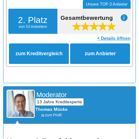
Unsere TOP-3 Anbieter
Gesamtbewertung
ℹ
2. Platz
von 53 Anbietern
+ Details öffnen
zum Kreditvergleich
zum Anbieter
Moderator
Thomas Mücke
zum Profil