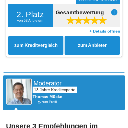
Gesamtbewertung
ℹ
2. Platz
von 53 Anbietern
+ Details öffnen
zum Kreditvergleich
zum Anbieter
Moderator
Thomas Mücke
zum Profil
Unsere 3 Empfehlungen im