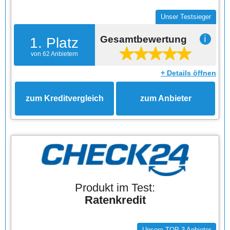
Unser Testsieger
Gesamtbewertung
ℹ
1. Platz
von 62 Anbietern
+ Details öffnen
zum Kreditvergleich
zum Anbieter
Produkt im Test:
Ratenkredit
Unsere TOP-3 Anbieter