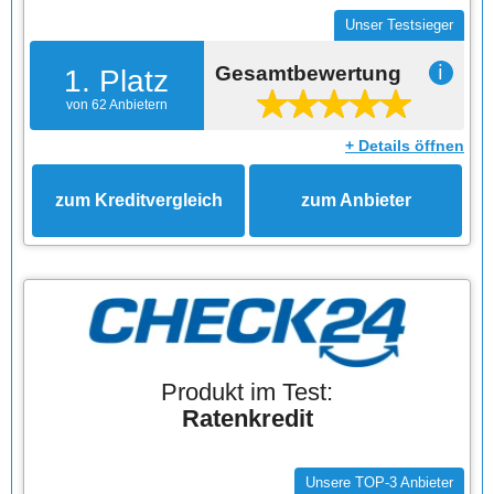
Unser Testsieger
Gesamtbewertung
ℹ
1. Platz
von 62 Anbietern
+ Details öffnen
zum Kreditvergleich
zum Anbieter
Produkt im Test:
Ratenkredit
Unsere TOP-3 Anbieter