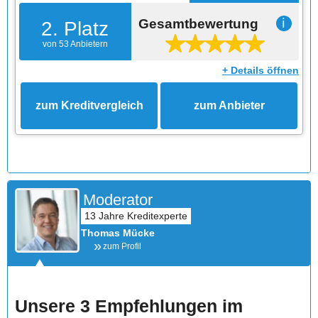
Gesamtbewertung
ℹ
2. Platz
von 53 Anbietern
+ Details öffnen
zum Kreditvergleich
zum Anbieter
Moderator
Thomas Mücke
zum Profil
Unsere 3 Empfehlungen im