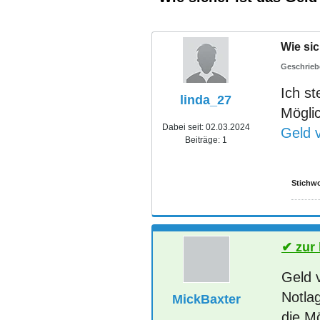
Wie sic
Ich s
linda_27
Möglic
Dabei seit:
02.03.2024
Geld v
Beiträge:
1
Stichwo
zur
Geld v
Notlag
MickBaxter
die Mö