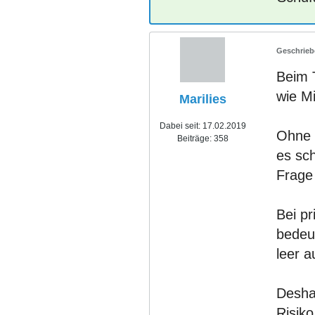
Beim
wie Mi
Marilies
Dabei seit:
17.02.2019
Ohne e
Beiträge:
358
es sc
Frage 
Bei pr
bedeut
leer a
Deshal
Risik