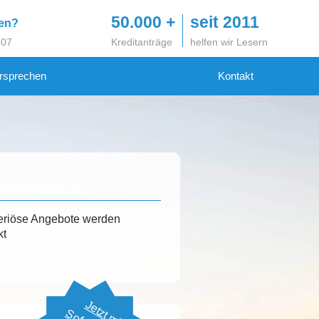
50.000 +
seit 2011
gen?
 07
Kreditanträge
helfen wir Lesern
rsprechen
Kontakt
eriöse Angebote werden
kt
Jetzt mit