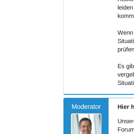
leide
komm
Wenn 
Situa
prüfen
Es gib
verge
Situat
Moderator
Hier 
Unser
Forum