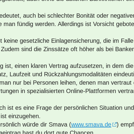
edeutet, auch bei schlechter Bonität oder negativ
 man fündig werden. Allerdings ist Vorsicht gebot
t keine gesetzliche Einlagensicherung, die im Fall
. Zudem sind die Zinssätze oft höher als bei Banke
g ist, einen klaren Vertrag aufzusetzen, in dem di
atz, Laufzeit und Rückzahlungsmodalitäten eindeuti
 man nur bei Personen leihen, denen man vertraut 
tungen in spezialisierten Online-Plattformen vertr
ich ist es eine Frage der persönlichen Situation u
 ist einzugehen.
ersönlich würde dir Smava (
www.smava.de
) empf
aeintrag hast du dort gute Chancen.