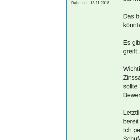
Dabei seit:
18.11.2018
Das b
könnte
Es gib
greift
Wichti
Zinss
sollte
Bewer
Letztl
bereit
Ich p
Schuf