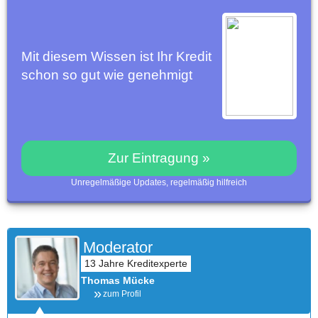
Mit diesem Wissen ist Ihr Kredit
schon so gut wie genehmigt
Zur Eintragung »
Unregelmäßige Updates, regelmäßig hilfreich
Moderator
Thomas Mücke
zum Profil