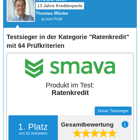
Thomas Mücke
zum Profil
Testsieger in der Kategorie "Ratenkredit"
mit 64 Prüfkriterien
Produkt im Test:
Ratenkredit
Unser Testsieger
Gesamtbewertung
ℹ
1. Platz
von 62 Anbietern