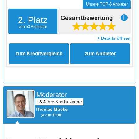
Unsere TOP-3 Anbieter
Gesamtbewertung
ℹ
2. Platz
von 53 Anbietern
+ Details öffnen
zum Kreditvergleich
zum Anbieter
Moderator
Thomas Mücke
zum Profil