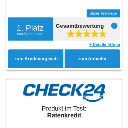
Unser Testsieger
Gesamtbewertung
ℹ
1. Platz
von 62 Anbietern
+ Details öffnen
zum Kreditvergleich
zum Anbieter
Produkt im Test:
Ratenkredit