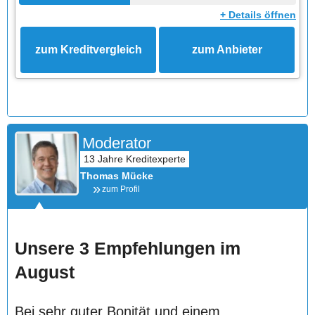
+ Details öffnen
zum Kreditvergleich
zum Anbieter
Moderator
Thomas Mücke
zum Profil
Unsere 3 Empfehlungen im
August
Bei sehr guter Bonität und einem