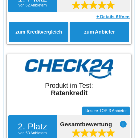
von 62 Anbietern
+ Details öffnen
zum Kreditvergleich
zum Anbieter
Produkt im Test:
Ratenkredit
Unsere TOP-3 Anbieter
Gesamtbewertung
ℹ
2. Platz
von 53 Anbietern