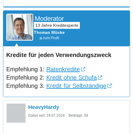
Moderator
Thomas Mücke
zum Profil
Kredite für jeden Verwendungszweck
Empfehlung 1:
Ratenkredite
Empfehlung 2:
Kredit ohne Schufa
Empfehlung 3:
Kredit für Selbständige
HeavyHardy
Dabei seit:
19.07.2018
Beiträge:
59