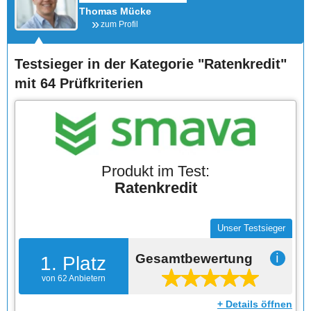
Thomas Mücke
zum Profil
Testsieger in der Kategorie "Ratenkredit"
mit 64 Prüfkriterien
Produkt im Test:
Ratenkredit
Unser Testsieger
Gesamtbewertung
ℹ
1. Platz
von 62 Anbietern
+ Details öffnen