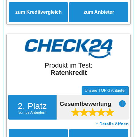
zum Kreditvergleich
zum Anbieter
Produkt im Test:
Ratenkredit
Unsere TOP-3 Anbieter
Gesamtbewertung
ℹ
2. Platz
von 53 Anbietern
+ Details öffnen