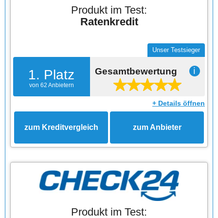
Produkt im Test:
Ratenkredit
Unser Testsieger
Gesamtbewertung
ℹ
1. Platz
von 62 Anbietern
+ Details öffnen
zum Kreditvergleich
zum Anbieter
Produkt im Test: