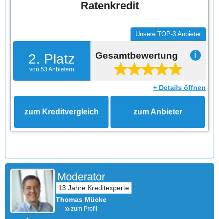
Ratenkredit
Unsere TOP-3 Anbieter
Gesamtbewertung
ℹ
2. Platz
von 53 Anbietern
+ Details öffnen
zum Kreditvergleich
zum Anbieter
Moderator
Thomas Mücke
zum Profil