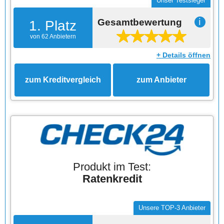
Unser Testsieger
Gesamtbewertung
ℹ
1. Platz
von 62 Anbietern
+ Details öffnen
zum Kreditvergleich
zum Anbieter
Produkt im Test:
Ratenkredit
Unsere TOP-3 Anbieter