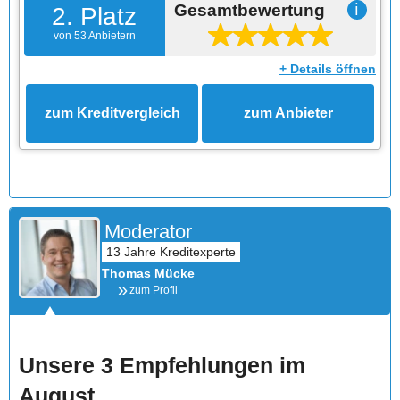
Gesamtbewertung
ℹ
2. Platz
von 53 Anbietern
+ Details öffnen
zum Kreditvergleich
zum Anbieter
Moderator
Thomas Mücke
zum Profil
Unsere 3 Empfehlungen im
August