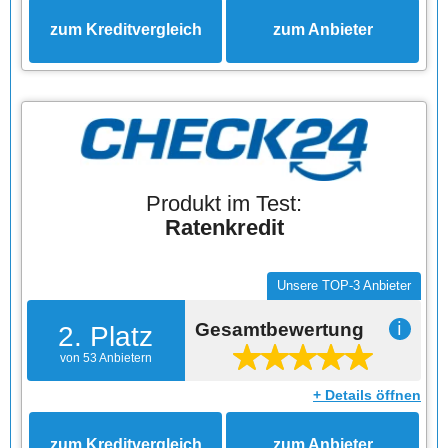
zum Kreditvergleich
zum Anbieter
Produkt im Test:
Ratenkredit
Unsere TOP-3 Anbieter
Gesamtbewertung
ℹ
2. Platz
von 53 Anbietern
+ Details öffnen
zum Kreditvergleich
zum Anbieter