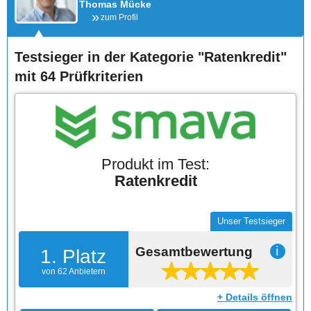
Thomas Mücke
zum Profil
Testsieger in der Kategorie "Ratenkredit"
mit 64 Prüfkriterien
Produkt im Test:
Ratenkredit
Unser Testsieger
Gesamtbewertung
ℹ
1. Platz
von 62 Anbietern
+ Details öffnen