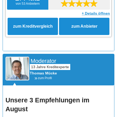
von 53 Anbietern
+ Details öffnen
zum Kreditvergleich
zum Anbieter
Moderator
Thomas Mücke
zum Profil
Unsere 3 Empfehlungen im
August