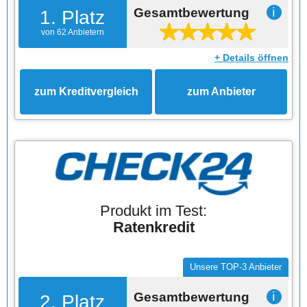
Gesamtbewertung
ℹ
1. Platz
von 62 Anbietern
+ Details öffnen
zum Kreditvergleich
zum Anbieter
Produkt im Test:
Ratenkredit
Unsere TOP-3 Anbieter
Gesamtbewertung
ℹ
2. Platz