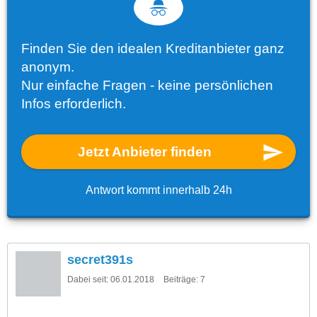
Finden Sie den idealen Kreditanbieter ganz
anonym.
Nur einfache Fragen - keine persönlichen
Infos erforderlich.
Jetzt Anbieter finden
Antwort kommt innerhalb 24h
secret391s
Dabei seit:
06.01.2018
Beiträge:
7