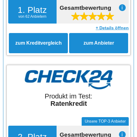
Gesamtbewertung
ℹ
1. Platz
von 62 Anbietern
+ Details öffnen
zum Kreditvergleich
zum Anbieter
Produkt im Test:
Ratenkredit
Unsere TOP-3 Anbieter
Gesamtbewertung
ℹ
2. Platz