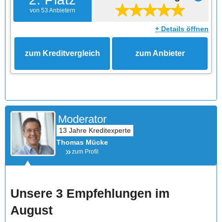
von 53 Anbietern
+ Details öffnen
zum Kreditvergleich
zum Anbieter
Moderator
Thomas Mücke
zum Profil
Unsere 3 Empfehlungen im
August