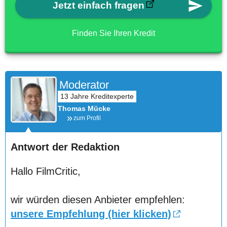
Jetzt einfach fragen
Finden Sie Ihren Kredit
Moderator
Thomas Mücke
zum Profil
Antwort der Redaktion
Hallo FilmCritic,
wir würden diesen Anbieter empfehlen:
unsere Empfehlung (hier klicken)