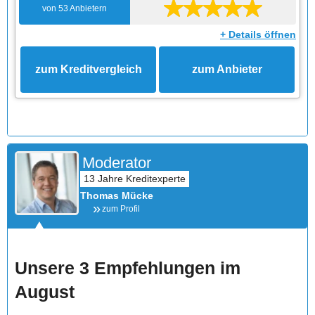
von 53 Anbietern
+ Details öffnen
zum Kreditvergleich
zum Anbieter
Moderator
Thomas Mücke
zum Profil
Unsere 3 Empfehlungen im
August