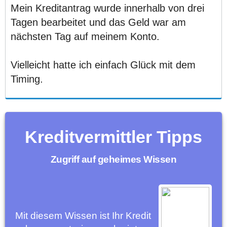
Mein Kreditantrag wurde innerhalb von drei
Tagen bearbeitet und das Geld war am
nächsten Tag auf meinem Konto.
Vielleicht hatte ich einfach Glück mit dem
Timing.
Kreditvermittler Tipps
Zugriff auf geheimes Wissen
Mit diesem Wissen ist Ihr Kredit