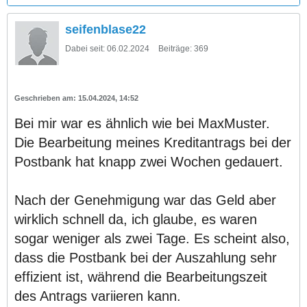
seifenblase22
Dabei seit:
06.02.2024
Beiträge:
369
15.04.2024, 14:52
Bei mir war es ähnlich wie bei MaxMuster.
Die Bearbeitung meines Kreditantrags bei der
Postbank hat knapp zwei Wochen gedauert.
Nach der Genehmigung war das Geld aber
wirklich schnell da, ich glaube, es waren
sogar weniger als zwei Tage. Es scheint also,
dass die Postbank bei der Auszahlung sehr
effizient ist, während die Bearbeitungszeit
des Antrags variieren kann.