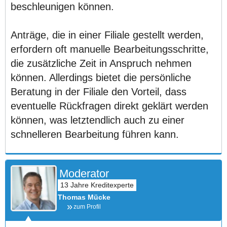
beschleunigen können.
Anträge, die in einer Filiale gestellt werden,
erfordern oft manuelle Bearbeitungsschritte,
die zusätzliche Zeit in Anspruch nehmen
können. Allerdings bietet die persönliche
Beratung in der Filiale den Vorteil, dass
eventuelle Rückfragen direkt geklärt werden
können, was letztendlich auch zu einer
schnelleren Bearbeitung führen kann.
Moderator
Thomas Mücke
zum Profil