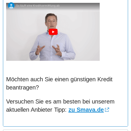
Möchten auch Sie einen günstigen Kredit
beantragen?
Versuchen Sie es am besten bei unserem
aktuellen Anbieter Tipp:
zu Smava.de