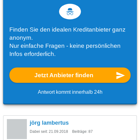
Finden Sie den idealen Kreditanbieter ganz
anonym.
Nur einfache Fragen - keine persönlichen
Infos erforderlich.
Jetzt Anbieter finden
Antwort kommt innerhalb 24h
jörg lambertus
Dabei seit:
21.09.2018
Beiträge:
87