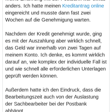
anders. Ich hatte meinen
Kreditantrag online
eingereicht und musste dann fast zwei
Wochen auf die Genehmigung warten.
Nachdem der Kredit genehmigt wurde, ging
es mit der Auszahlung aber wirklich schnell,
das Geld war innerhalb von zwei Tagen auf
meinem Konto. Ich denke, es kommt wirklich
darauf an, wie komplex der individuelle Fall ist
und wie schnell alle erforderlichen Unterlagen
geprüft werden können.
Außerdem hatte ich den Eindruck, dass die
Bearbeitungszeit auch von der Auslastung
der Sachbearbeiter bei der Postbank
abhängt.