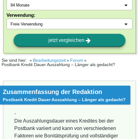
Verwendung:
jetzt vergleichen
Sie sind hier:
Bearbeitungszeit
Forum
Postbank Kredit Dauer Auszahlung – Länger als gedacht?
Zusammenfassung der Redaktion
Postbank Kredit Dauer Auszahlung – Länger als gedacht?
-
Die Auszahlungsdauer eines Kredites bei der
Postbank variiert und kann von verschiedenen
Faktoren wie Bonitätsprüfung und vollständiger